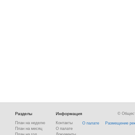
Разделы
Информация
© Обществ
План на неделю
Контакты
О палате
Размещение ре
План на месяц
О палате
План на год
Документы