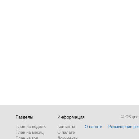
Разделы
Информация
© Обществ
План на неделю
Контакты
О палате
Размещение ре
План на месяц
О палате
План на год
Документы