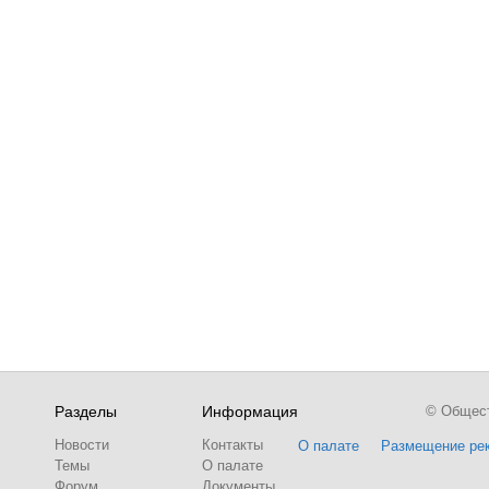
Разделы
Информация
© Обществ
Новости
Контакты
О палате
Размещение ре
Темы
О палате
Форум
Документы