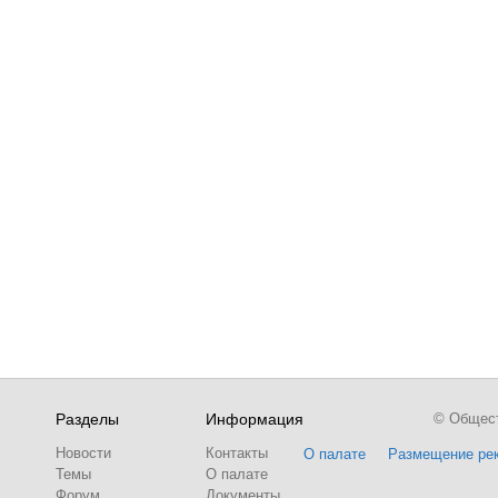
Разделы
Информация
© Обществ
Новости
Контакты
О палате
Размещение ре
Темы
О палате
Форум
Документы