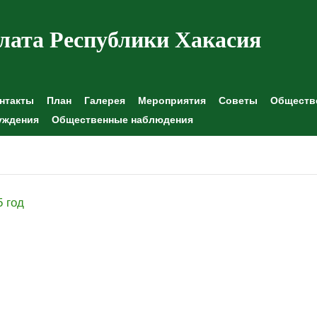
лата Республики Хакасия
нтакты
План
Галерея
Мероприятия
Советы
Обществе
уждения
Общественные наблюдения
5 год