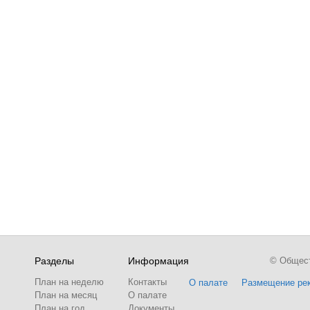
Разделы
Информация
© Обществ
План на неделю
Контакты
О палате
Размещение ре
План на месяц
О палате
План на год
Документы