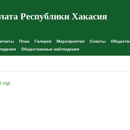
лата Республики Хакасия
нтакты
План
Галерея
Мероприятия
Советы
Обществе
уждения
Общественные наблюдения
5 год