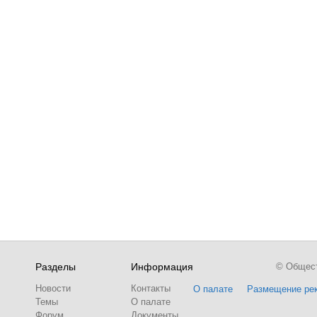
Разделы
Информация
© Обществ
Новости
Контакты
О палате
Размещение ре
Темы
О палате
Форум
Документы