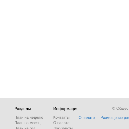
Разделы
Информация
© Обществ
План на неделю
Контакты
О палате
Размещение ре
План на месяц
О палате
План на год
Документы