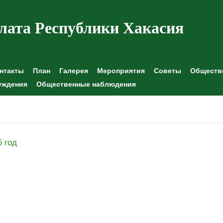
лата Республики Хакасия
нтакты
План
Галерея
Мероприятия
Советы
Обществе
уждения
Общественные наблюдения
5 год