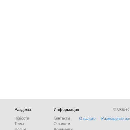
Разделы
Информация
© Обществ
Новости
Контакты
О палате
Размещение ре
Темы
О палате
Форум
Документы