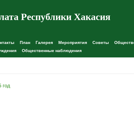
лата Республики Хакасия
нтакты
План
Галерея
Мероприятия
Советы
Обществе
уждения
Общественные наблюдения
5 год