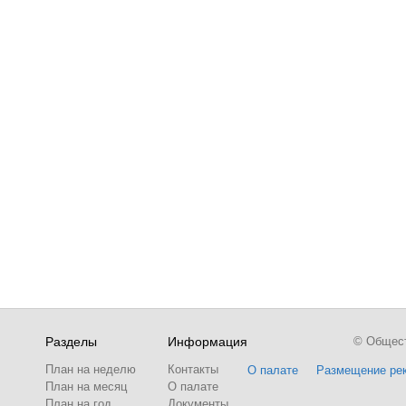
Разделы
Информация
© Обществ
План на неделю
Контакты
О палате
Размещение ре
План на месяц
О палате
План на год
Документы