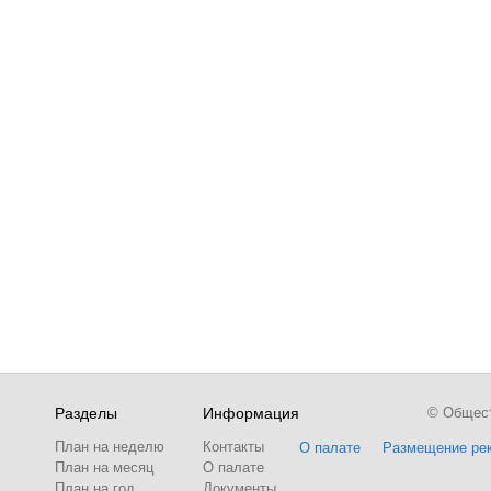
Разделы
Информация
© Обществ
План на неделю
Контакты
О палате
Размещение ре
План на месяц
О палате
План на год
Документы