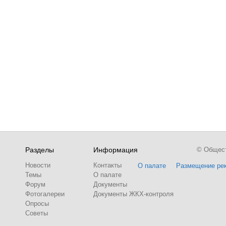
Разделы
Информация
© Обществ
Новости
Контакты
О палате
Размещение ре
Темы
О палате
Форум
Документы
Фотогалереи
Документы ЖКХ-контроля
Опросы
Советы