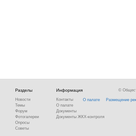
Разделы
Информация
© Обществ
Новости
Контакты
О палате
Размещение ре
Темы
О палате
Форум
Документы
Фотогалереи
Документы ЖКХ-контроля
Опросы
Советы