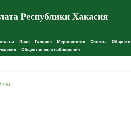
лата Республики Хакасия
нтакты
План
Галерея
Мероприятия
Советы
Обществе
уждения
Общественные наблюдения
5 год