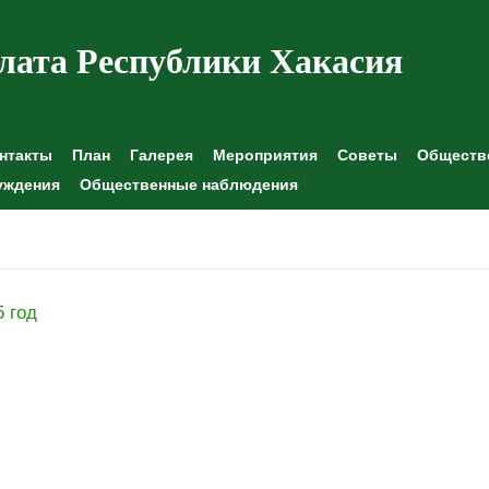
лата Республики Хакасия
нтакты
План
Галерея
Мероприятия
Советы
Обществе
уждения
Общественные наблюдения
5 год