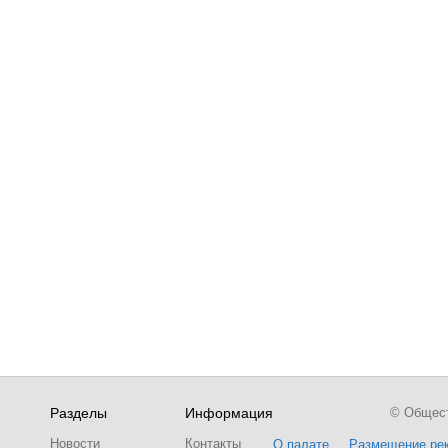
Разделы
Информация
© Обществ
Новости
Контакты
О палате
Размещение ре