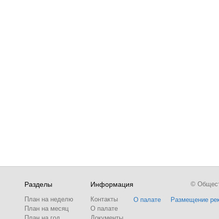
Разделы
Информация
© Обществ
План на неделю
Контакты
О палате
Размещение ре
План на месяц
О палате
План на год
Документы