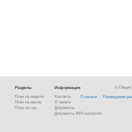
Разделы
Информация
© Обществ
План на неделю
Контакты
О палате
Размещение ре
План на месяц
О палате
План на год
Документы
Документы ЖКХ-контроля