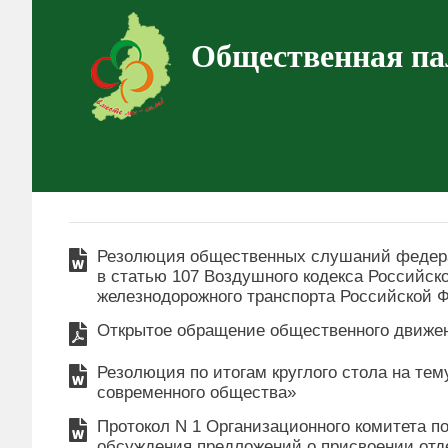
Общественная па
Резолюция общественных слушаний федера
в статью 107 Воздушного кодекса Российск
железнодорожного транспорта Российской 
Открытое обращение общественного движен
Резолюция по итогам круглого стола на те
современного общества»
Протокол N 1 Организационного комитета п
обсуждения предложений о присвоении от