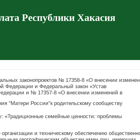
лата Республики Хакасия
льных законопроектов № 17358-8 «О внесении измене
ой Федерации и Федеральный закон «Устав
Федерации и № 17357-8 «О внесении изменений в
ия "Матери России"к родительскому сообществу
му: «Традиционные семейные ценности: проблемы
о организации и техническому обеспечению общественн
дельным географическим объектам имен лиц, имеющих