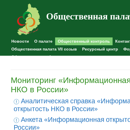
Общественная пала
Новости
О палате
Общественный контроль
Контак
Общественная палата VII созыв
Ресурсный центр
Фо
Общественные наблюдения
Мониторинг «Информационная
НКО в России»
Аналитическая справка «Информ
открытость НКО в России»
Анкета «Информационная открыто
России»