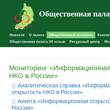
Общественная пала
Новости
О палате
Общественный контроль
Контак
Общественная палата VII созыв
Ресурсный центр
Фо
Общественные наблюдения
Мониторинг «Информационная
НКО в России»
Аналитическая справка «Информ
открытость НКО в России»
Анкета «Информационная открыто
России»