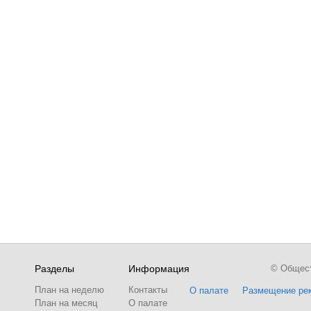
Разделы
Информация
© Обществ
План на неделю
Контакты
О палате
Размещение ре
План на месяц
О палате