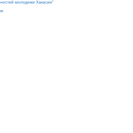
нностей молодежи Хакасии"
ии