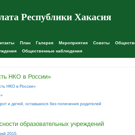
лата Республики Хакасия
нтакты
План
Галерея
Мероприятия
Советы
Обществе
уждения
Общественные наблюдения
ть НКО в России»
ть НКО в России»
и»
рот и детей, оставшихся без попечения родителей
сности образовательных учреждений
ний 2015