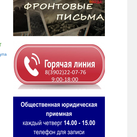
г
тупа