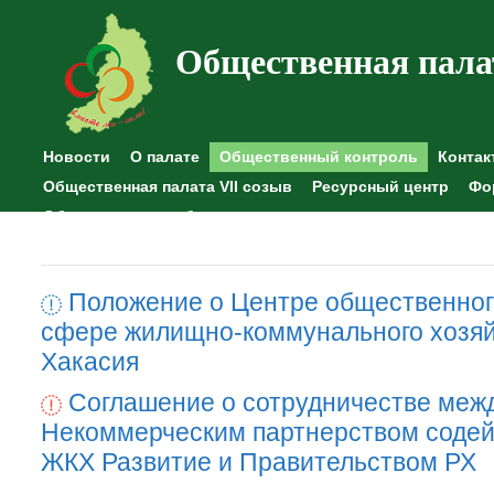
Общественная пала
Новости
О палате
Общественный контроль
Контак
Общественная палата VII созыв
Ресурсный центр
Фо
Общественные наблюдения
Положение о Центре общественног
сфере жилищно-коммунального хозяй
Хакасия
Соглашение о сотрудничестве меж
Некоммерческим партнерством содей
ЖКХ Развитие и Правительством РХ