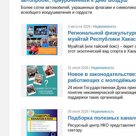
автопробег, приуроченный к Дню Воздуш
Более сотни автомобилей, украшенных флагами и символико
всеобщего воодушевления и гордости
3 августа 2026 /
Недвижимость
Региональной физкультур
муайтай Республики Хакаси
Муайтай (или тайский бокс) – берет
этот экзотический вид спорта в Хак
31 июля 2026 /
Недвижимость
Новое в законодательстве
работающих с молодёжью
24 июня Государственная Дума приня
понятие некоммерческой организац
поддержки таких организаций.
30 июля 2026 /
Недвижимость
Подборка полезных канал
Ресурсный центр НКО представляет 
сектору.