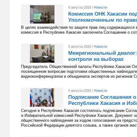
6 августа 2026 /
Новости
Комиссия ОНК Хакасии под
Уполномоченным по права
В целях взаимодействия по защите прав лиц содержащихся 
комиссия в Республике Хакасия заключила Соглашение о сот
5 августа 2026 /
Новости
Межрегиональный диалог:
контроля на выборах
Председатель Общественной палаты Республики Хакасия Оль
посвященном вопросам подготовки общественных наблюдате
видеоконференцсвязи и объединила экспертов из регионов С
5 августа 2026 /
Новости
Подписание Соглашения о
Республики Хакасия и Изб
Сегодня в Республике Хакасия состоялось подписание Согл
и Избирательной комиссией Республики Хакасия. Документ з
общественного наблюдения за ходом голосования на предст
Российской Федерации девятого созыва, а также органов мес