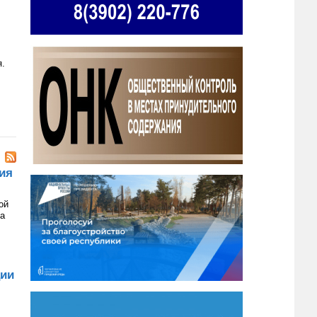
я.
ия
ой
на
ции