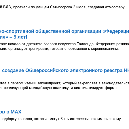
й ВДВ, проехали по улицам Саяногорска 2 июля, создавая атмосферу
но-спортивной общественной организации «Федерац
я» – 5 лет!
 свое начало от древнего боевого искусства Таиланда. Федерация развив
асии: организует тренировки, готовит спортсменов к соревнованиям.
: создание Общероссийского электронного реестра Н
ла в первом чтении законопроект, который закрепляет в законодательс
ии, реализующей молодёжную политику, и систематизирует формы
ов в МАХ
подборку каналов, которые могут быть интересны некоммерческому