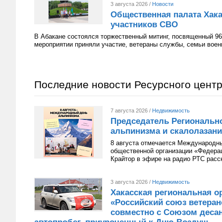
3 августа 2026 /
Новости
Общественная палата Хака
участников СВО
В Абакане состоялся торжественный митинг, посвященный 96
мероприятии приняли участие, ветераны службы, семьи вое
Последние новости Ресурсного цент
7 августа 2026 /
Недвижимость
Председатель Региональн
альпинизма и скалолазани
8 августа отмечается Международн
общественной организации «Федера
Крайтор в эфире на радио РТС расс
3 августа 2026 /
Недвижимость
Хакасская региональная о
«Российский союз ветера
совместно с Союзом десан