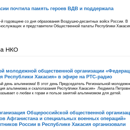
сии почтила память героев ВДВ и поддержала
-й годовщине со дня образования Воздушно-десантных войск России. В
ннослужащих и представители Общественной палаты Республики Хакаси
ра НКО
ой молодежной общественной организации «Федерац
я Республики Хакасия» в эфире на РТС-радио
ый день альпинизма! В этот день Председатель Региональной молодежн
ция альпинизма и скалолазания Республики Хакасия» Людмила Петров
казывает о любви к горам и пользе занятий альпинизмом для детей.
рганизация Общероссийской общественной организа
нов Афганистана и специальных военных операций»
тников России в Республике Хакасия организовали