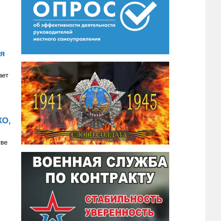
ия
ает
КО,
тве