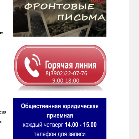
ия.
сия
я