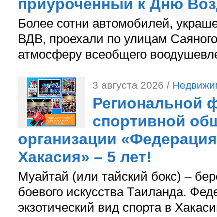
приуроченный к Дню Во
Более сотни автомобилей, украш
ВДВ, проехали по улицам Саяного
атмосферу всеобщего воодушевле
3 августа 2026 /
Недвижи
Региональной ф
спортивной об
организации «Федерация
Хакасия» – 5 лет!
Муайтай (или тайский бокс) – бер
боевого искусства Таиланда. Фед
экзотический вид спорта в Хакаси