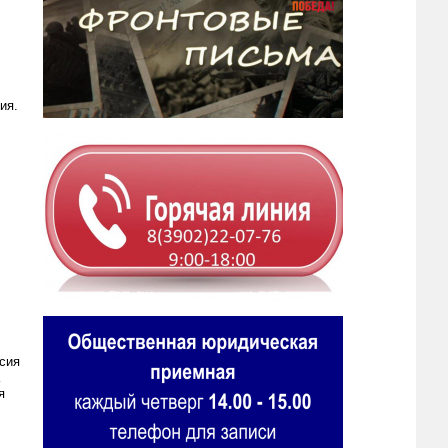
ия.
сия
я