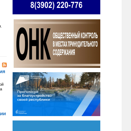
я.
ия
ой
на
ции