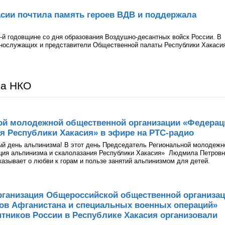
сии почтила память героев ВДВ и поддержала
-й годовщине со дня образования Воздушно-десантных войск России. В
ннослужащих и представители Общественной палаты Республики Хакаси
ра НКО
ой молодежной общественной организации «Федерац
я Республики Хакасия» в эфире на РТС-радио
ый день альпинизма! В этот день Председатель Региональной молодежн
ция альпинизма и скалолазания Республики Хакасия» Людмила Петров
казывает о любви к горам и пользе занятий альпинизмом для детей.
рганизация Общероссийской общественной организа
нов Афганистана и специальных военных операций»
тников России в Республике Хакасия организовали