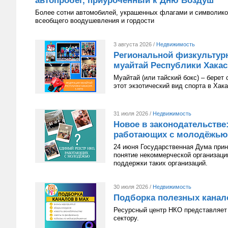
автопробег, приуроченный к Дню Воздуш
Более сотни автомобилей, украшенных флагами и символико
всеобщего воодушевления и гордости
3 августа 2026 /
Недвижимость
Региональной физкультур
муайтай Республики Хакаси
Муайтай (или тайский бокс) – берет
этот экзотический вид спорта в Хак
31 июля 2026 /
Недвижимость
Новое в законодательстве
работающих с молодёжью
24 июня Государственная Дума приня
понятие некоммерческой организац
поддержки таких организаций.
30 июля 2026 /
Недвижимость
Подборка полезных канал
Ресурсный центр НКО представляет 
сектору.