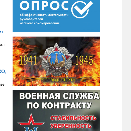
ия
ает
КО,
тве