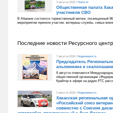
3 августа 2026 /
Новости
Общественная палата Хака
участников СВО
В Абакане состоялся торжественный митинг, посвященный 96
мероприятии приняли участие, ветераны службы, семьи вое
Последние новости Ресурсного цент
7 августа 2026 /
Недвижимость
Председатель Региональн
альпинизма и скалолазани
8 августа отмечается Международн
общественной организации «Федера
Крайтор в эфире на радио РТС расс
3 августа 2026 /
Недвижимость
Хакасская региональная о
«Российский союз ветера
совместно с Союзом десан