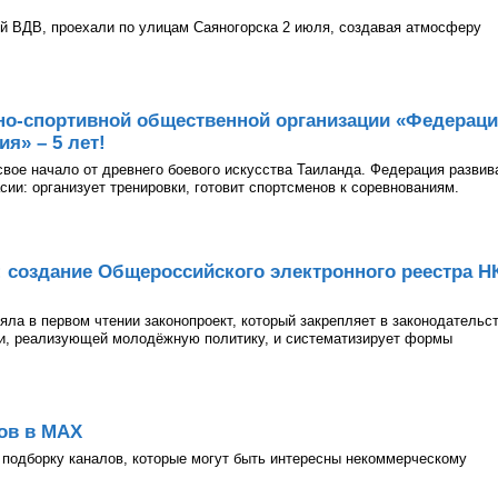
й ВДВ, проехали по улицам Саяногорска 2 июля, создавая атмосферу
но-спортивной общественной организации «Федерац
я» – 5 лет!
 свое начало от древнего боевого искусства Таиланда. Федерация развив
асии: организует тренировки, готовит спортсменов к соревнованиям.
: создание Общероссийского электронного реестра Н
ла в первом чтении законопроект, который закрепляет в законодательс
ии, реализующей молодёжную политику, и систематизирует формы
ов в МАХ
подборку каналов, которые могут быть интересны некоммерческому