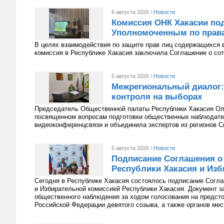
6 августа 2026 /
Новости
Комиссия ОНК Хакасии под
Уполномоченным по права
В целях взаимодействия по защите прав лиц содержащихся 
комиссия в Республике Хакасия заключила Соглашение о сот
5 августа 2026 /
Новости
Межрегиональный диалог:
контроля на выборах
Председатель Общественной палаты Республики Хакасия Оль
посвященном вопросам подготовки общественных наблюдате
видеоконференцсвязи и объединила экспертов из регионов С
5 августа 2026 /
Новости
Подписание Соглашения о
Республики Хакасия и Изб
Сегодня в Республике Хакасия состоялось подписание Согл
и Избирательной комиссией Республики Хакасия. Документ з
общественного наблюдения за ходом голосования на предст
Российской Федерации девятого созыва, а также органов мес