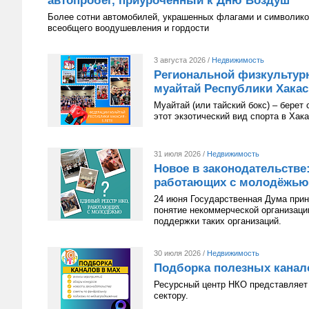
автопробег, приуроченный к Дню Воздуш
Более сотни автомобилей, украшенных флагами и символико
всеобщего воодушевления и гордости
3 августа 2026 /
Недвижимость
Региональной физкультур
муайтай Республики Хакаси
Муайтай (или тайский бокс) – берет
этот экзотический вид спорта в Хак
31 июля 2026 /
Недвижимость
Новое в законодательстве
работающих с молодёжью
24 июня Государственная Дума приня
понятие некоммерческой организац
поддержки таких организаций.
30 июля 2026 /
Недвижимость
Подборка полезных канал
Ресурсный центр НКО представляет 
сектору.