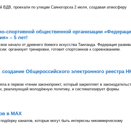
й ВДВ, проехали по улицам Саяногорска 2 июля, создавая атмосферу
но-спортивной общественной организации «Федерац
я» – 5 лет!
 свое начало от древнего боевого искусства Таиланда. Федерация развив
асии: организует тренировки, готовит спортсменов к соревнованиям.
: создание Общероссийского электронного реестра Н
ла в первом чтении законопроект, который закрепляет в законодательс
ии, реализующей молодёжную политику, и систематизирует формы
ов в МАХ
подборку каналов, которые могут быть интересны некоммерческому