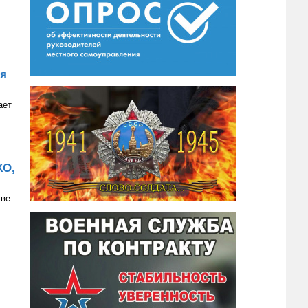
ия
ает
КО,
тве