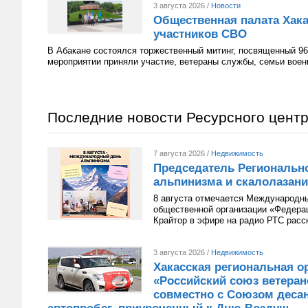
3 августа 2026 /
Новости
Общественная палата Хака
участников СВО
В Абакане состоялся торжественный митинг, посвященный 96
мероприятии приняли участие, ветераны службы, семьи вое
Последние новости Ресурсного цент
7 августа 2026 /
Недвижимость
Председатель Региональн
альпинизма и скалолазани
8 августа отмечается Международн
общественной организации «Федера
Крайтор в эфире на радио РТС расс
3 августа 2026 /
Недвижимость
Хакасская региональная о
«Российский союз ветера
совместно с Союзом десан