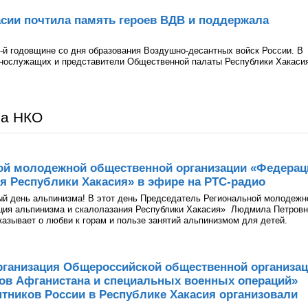
сии почтила память героев ВДВ и поддержала
-й годовщине со дня образования Воздушно-десантных войск России. В
ннослужащих и представители Общественной палаты Республики Хакаси
ра НКО
ой молодежной общественной организации «Федерац
я Республики Хакасия» в эфире на РТС-радио
ый день альпинизма! В этот день Председатель Региональной молодежн
ция альпинизма и скалолазания Республики Хакасия» Людмила Петров
казывает о любви к горам и пользе занятий альпинизмом для детей.
рганизация Общероссийской общественной организа
нов Афганистана и специальных военных операций»
тников России в Республике Хакасия организовали