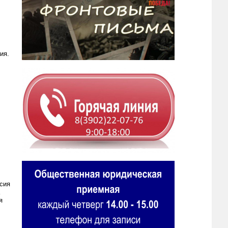
ия.
сия
я