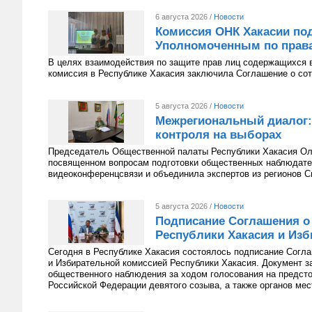
6 августа 2026 /
Новости
Комиссия ОНК Хакасии под
Уполномоченным по права
В целях взаимодействия по защите прав лиц содержащихся 
комиссия в Республике Хакасия заключила Соглашение о сот
5 августа 2026 /
Новости
Межрегиональный диалог:
контроля на выборах
Председатель Общественной палаты Республики Хакасия Оль
посвященном вопросам подготовки общественных наблюдате
видеоконференцсвязи и объединила экспертов из регионов С
5 августа 2026 /
Новости
Подписание Соглашения о
Республики Хакасия и Изб
Сегодня в Республике Хакасия состоялось подписание Согл
и Избирательной комиссией Республики Хакасия. Документ з
общественного наблюдения за ходом голосования на предст
Российской Федерации девятого созыва, а также органов мес