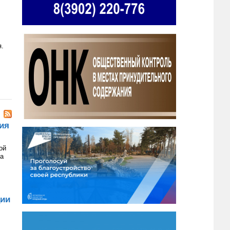
я.
ия
ой
на
ции