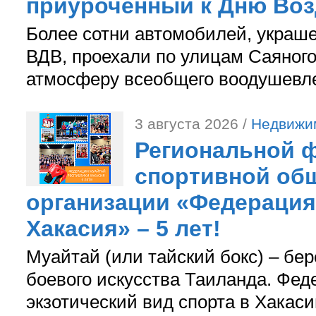
приуроченный к Дню Во
Более сотни автомобилей, украш
ВДВ, проехали по улицам Саяного
атмосферу всеобщего воодушевле
3 августа 2026 /
Недвижи
Региональной ф
спортивной об
организации «Федерация
Хакасия» – 5 лет!
Муайтай (или тайский бокс) – бер
боевого искусства Таиланда. Фед
экзотический вид спорта в Хакаси