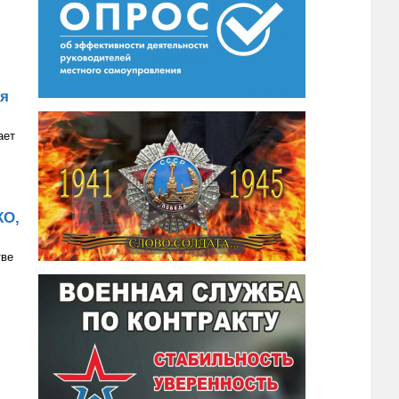
ия
ает
КО,
тве