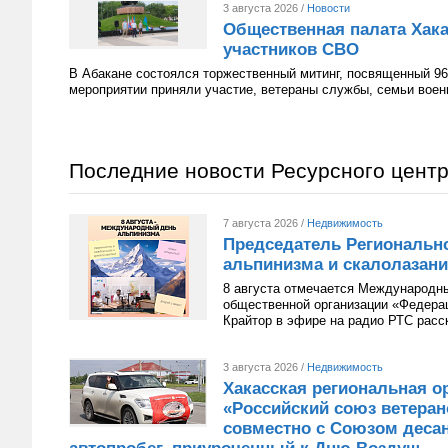
3 августа 2026 /
Новости
Общественная палата Хака
участников СВО
В Абакане состоялся торжественный митинг, посвященный 96
мероприятии приняли участие, ветераны службы, семьи вое
Последние новости Ресурсного цент
7 августа 2026 /
Недвижимость
Председатель Региональн
альпинизма и скалолазани
8 августа отмечается Международн
общественной организации «Федера
Крайтор в эфире на радио РТС расс
3 августа 2026 /
Недвижимость
Хакасская региональная о
«Российский союз ветера
совместно с Союзом десан