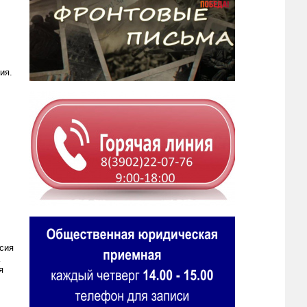
ия.
сия
я