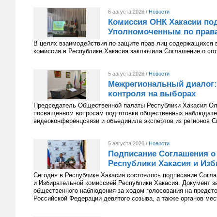
6 августа 2026 /
Новости
Комиссия ОНК Хакасии под
Уполномоченным по права
В целях взаимодействия по защите прав лиц содержащихся 
комиссия в Республике Хакасия заключила Соглашение о сот
5 августа 2026 /
Новости
Межрегиональный диалог:
контроля на выборах
Председатель Общественной палаты Республики Хакасия Оль
посвященном вопросам подготовки общественных наблюдате
видеоконференцсвязи и объединила экспертов из регионов С
5 августа 2026 /
Новости
Подписание Соглашения о
Республики Хакасия и Изб
Сегодня в Республике Хакасия состоялось подписание Согл
и Избирательной комиссией Республики Хакасия. Документ з
общественного наблюдения за ходом голосования на предст
Российской Федерации девятого созыва, а также органов мес