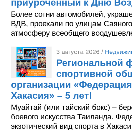
приуроченный к Дню Во
Более сотни автомобилей, украш
ВДВ, проехали по улицам Саяного
атмосферу всеобщего воодушевле
3 августа 2026 /
Недвижи
Региональной ф
спортивной об
организации «Федерация
Хакасия» – 5 лет!
Муайтай (или тайский бокс) – бер
боевого искусства Таиланда. Фед
экзотический вид спорта в Хакаси