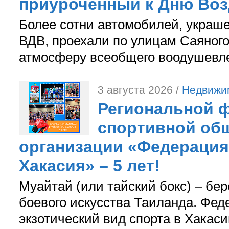
приуроченный к Дню Во
Более сотни автомобилей, украш
ВДВ, проехали по улицам Саяного
атмосферу всеобщего воодушевле
3 августа 2026 /
Недвижи
Региональной ф
спортивной об
организации «Федерация
Хакасия» – 5 лет!
Муайтай (или тайский бокс) – бер
боевого искусства Таиланда. Фед
экзотический вид спорта в Хакаси