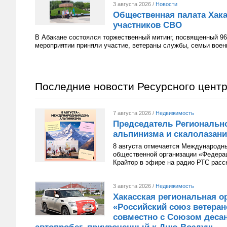
3 августа 2026 /
Новости
Общественная палата Хака
участников СВО
В Абакане состоялся торжественный митинг, посвященный 96
мероприятии приняли участие, ветераны службы, семьи вое
Последние новости Ресурсного цент
7 августа 2026 /
Недвижимость
Председатель Региональн
альпинизма и скалолазани
8 августа отмечается Международн
общественной организации «Федера
Крайтор в эфире на радио РТС расс
3 августа 2026 /
Недвижимость
Хакасская региональная о
«Российский союз ветера
совместно с Союзом десан