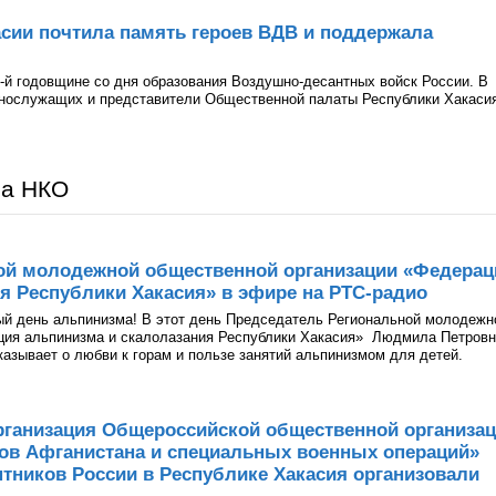
сии почтила память героев ВДВ и поддержала
-й годовщине со дня образования Воздушно-десантных войск России. В
ннослужащих и представители Общественной палаты Республики Хакаси
ра НКО
ой молодежной общественной организации «Федерац
я Республики Хакасия» в эфире на РТС-радио
ый день альпинизма! В этот день Председатель Региональной молодежн
ция альпинизма и скалолазания Республики Хакасия» Людмила Петров
казывает о любви к горам и пользе занятий альпинизмом для детей.
рганизация Общероссийской общественной организа
нов Афганистана и специальных военных операций»
тников России в Республике Хакасия организовали