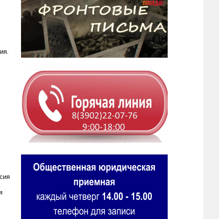
ия.
сия
я