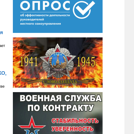
ия
ает
КО,
тве