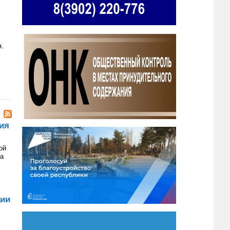
я.
ия
ой
на
ции