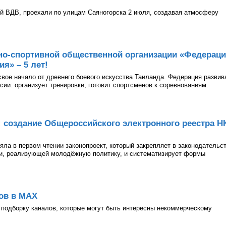
й ВДВ, проехали по улицам Саяногорска 2 июля, создавая атмосферу
но-спортивной общественной организации «Федерац
я» – 5 лет!
 свое начало от древнего боевого искусства Таиланда. Федерация развив
асии: организует тренировки, готовит спортсменов к соревнованиям.
: создание Общероссийского электронного реестра Н
ла в первом чтении законопроект, который закрепляет в законодательс
ии, реализующей молодёжную политику, и систематизирует формы
ов в МАХ
подборку каналов, которые могут быть интересны некоммерческому