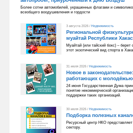
автопробег, приуроченный к Дню Воздуш
Более сотни автомобилей, украшенных флагами и символико
всеобщего воодушевления и гордости
3 августа 2026 /
Недвижимость
Региональной физкультур
муайтай Республики Хакаси
Муайтай (или тайский бокс) – берет
этот экзотический вид спорта в Хак
31 июля 2026 /
Недвижимость
Новое в законодательстве
работающих с молодёжью
24 июня Государственная Дума приня
понятие некоммерческой организац
поддержки таких организаций.
30 июля 2026 /
Недвижимость
Подборка полезных канал
Ресурсный центр НКО представляет 
сектору.