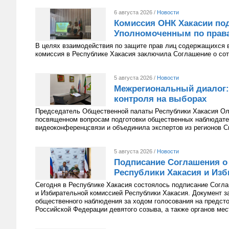
6 августа 2026 /
Новости
Комиссия ОНК Хакасии под
Уполномоченным по права
В целях взаимодействия по защите прав лиц содержащихся 
комиссия в Республике Хакасия заключила Соглашение о сот
5 августа 2026 /
Новости
Межрегиональный диалог:
контроля на выборах
Председатель Общественной палаты Республики Хакасия Оль
посвященном вопросам подготовки общественных наблюдате
видеоконференцсвязи и объединила экспертов из регионов С
5 августа 2026 /
Новости
Подписание Соглашения о
Республики Хакасия и Изб
Сегодня в Республике Хакасия состоялось подписание Согл
и Избирательной комиссией Республики Хакасия. Документ з
общественного наблюдения за ходом голосования на предст
Российской Федерации девятого созыва, а также органов мес