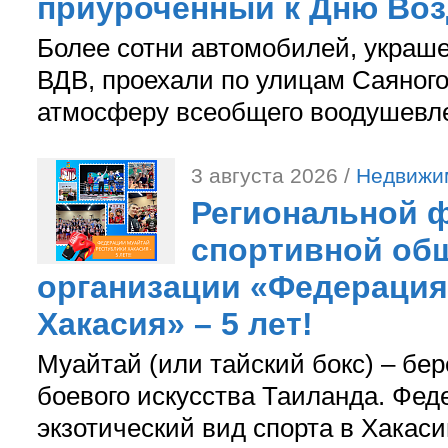
приуроченный к Дню Во
Более сотни автомобилей, украш
ВДВ, проехали по улицам Саяного
атмосферу всеобщего воодушевле
3 августа 2026 /
Недвижи
Региональной ф
спортивной об
организации «Федерация
Хакасия» – 5 лет!
Муайтай (или тайский бокс) – бер
боевого искусства Таиланда. Фед
экзотический вид спорта в Хакаси