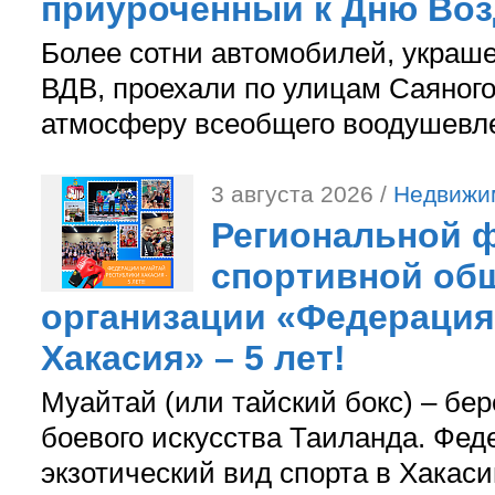
приуроченный к Дню Во
Более сотни автомобилей, украш
ВДВ, проехали по улицам Саяного
атмосферу всеобщего воодушевле
3 августа 2026 /
Недвижи
Региональной ф
спортивной об
организации «Федерация
Хакасия» – 5 лет!
Муайтай (или тайский бокс) – бер
боевого искусства Таиланда. Фед
экзотический вид спорта в Хакаси