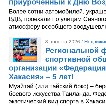
приуроченный к Дню Во
Более сотни автомобилей, украш
ВДВ, проехали по улицам Саяного
атмосферу всеобщего воодушевле
3 августа 2026 /
Недвижи
Региональной ф
спортивной об
организации «Федерация
Хакасия» – 5 лет!
Муайтай (или тайский бокс) – бер
боевого искусства Таиланда. Фед
экзотический вид спорта в Хакаси