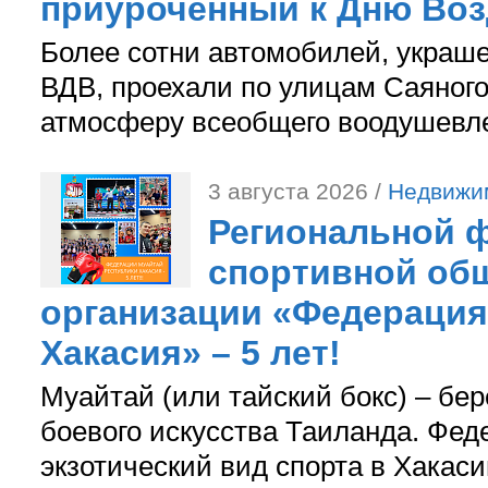
приуроченный к Дню Во
Более сотни автомобилей, украш
ВДВ, проехали по улицам Саяного
атмосферу всеобщего воодушевле
3 августа 2026 /
Недвижи
Региональной ф
спортивной об
организации «Федерация
Хакасия» – 5 лет!
Муайтай (или тайский бокс) – бер
боевого искусства Таиланда. Фед
экзотический вид спорта в Хакаси