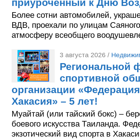
приуроченный к Дню Во
Более сотни автомобилей, украш
ВДВ, проехали по улицам Саяного
атмосферу всеобщего воодушевле
3 августа 2026 /
Недвижи
Региональной ф
спортивной об
организации «Федерация
Хакасия» – 5 лет!
Муайтай (или тайский бокс) – бер
боевого искусства Таиланда. Фед
экзотический вид спорта в Хакаси