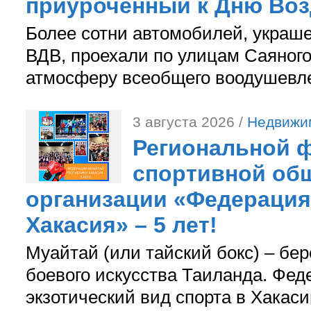
приуроченный к Дню Во
Более сотни автомобилей, украш
ВДВ, проехали по улицам Саяного
атмосферу всеобщего воодушевле
3 августа 2026 /
Недвижи
Региональной ф
спортивной об
организации «Федерация
Хакасия» – 5 лет!
Муайтай (или тайский бокс) – бер
боевого искусства Таиланда. Фед
экзотический вид спорта в Хакаси