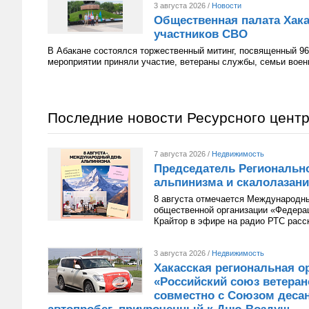
3 августа 2026 /
Новости
Общественная палата Хака
участников СВО
В Абакане состоялся торжественный митинг, посвященный 96
мероприятии приняли участие, ветераны службы, семьи вое
Последние новости Ресурсного цент
7 августа 2026 /
Недвижимость
Председатель Региональн
альпинизма и скалолазани
8 августа отмечается Международн
общественной организации «Федера
Крайтор в эфире на радио РТС расс
3 августа 2026 /
Недвижимость
Хакасская региональная о
«Российский союз ветера
совместно с Союзом десан