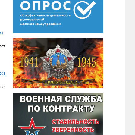
ия
ает
КО,
тве