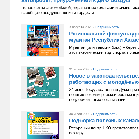
автопробег, приуроченный к Дню Воздуш
Более сотни автомобилей, украшенных флагами и символико
всеобщего воодушевления и гордости
3 августа 2026 /
Недвижимость
Региональной физкультур
муайтай Республики Хакаси
Муайтай (или тайский бокс) – берет
этот экзотический вид спорта в Хак
31 июля 2026 /
Недвижимость
Новое в законодательстве
работающих с молодёжью
24 июня Государственная Дума приня
понятие некоммерческой организац
поддержки таких организаций.
30 июля 2026 /
Недвижимость
Подборка полезных канал
Ресурсный центр НКО представляет 
сектору.