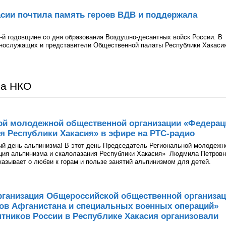
сии почтила память героев ВДВ и поддержала
-й годовщине со дня образования Воздушно-десантных войск России. В
ннослужащих и представители Общественной палаты Республики Хакаси
ра НКО
ой молодежной общественной организации «Федерац
я Республики Хакасия» в эфире на РТС-радио
ый день альпинизма! В этот день Председатель Региональной молодежн
ция альпинизма и скалолазания Республики Хакасия» Людмила Петров
казывает о любви к горам и пользе занятий альпинизмом для детей.
рганизация Общероссийской общественной организа
нов Афганистана и специальных военных операций»
тников России в Республике Хакасия организовали