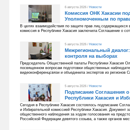
6 августа 2026 /
Новости
Комиссия ОНК Хакасии под
Уполномоченным по права
В целях взаимодействия по защите прав лиц содержащихся 
комиссия в Республике Хакасия заключила Соглашение о сот
5 августа 2026 /
Новости
Межрегиональный диалог:
контроля на выборах
Председатель Общественной палаты Республики Хакасия Оль
посвященном вопросам подготовки общественных наблюдате
видеоконференцсвязи и объединила экспертов из регионов С
5 августа 2026 /
Новости
Подписание Соглашения о
Республики Хакасия и Изб
Сегодня в Республике Хакасия состоялось подписание Согл
и Избирательной комиссией Республики Хакасия. Документ з
общественного наблюдения за ходом голосования на предст
Российской Федерации девятого созыва, а также органов мес