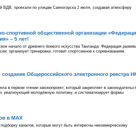
й ВДВ, проехали по улицам Саяногорска 2 июля, создавая атмосферу
но-спортивной общественной организации «Федерац
я» – 5 лет!
 свое начало от древнего боевого искусства Таиланда. Федерация развив
асии: организует тренировки, готовит спортсменов к соревнованиям.
: создание Общероссийского электронного реестра Н
ла в первом чтении законопроект, который закрепляет в законодательс
ии, реализующей молодёжную политику, и систематизирует формы
ов в МАХ
подборку каналов, которые могут быть интересны некоммерческому