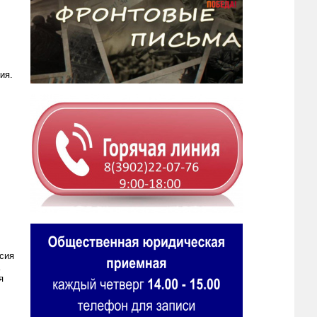
ия.
сия
я