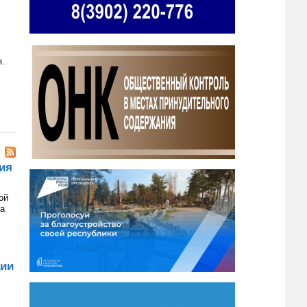
я.
ия
ой
на
ции