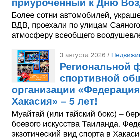
приуроченный к Дню Во
Более сотни автомобилей, украш
ВДВ, проехали по улицам Саяного
атмосферу всеобщего воодушевле
3 августа 2026 /
Недвижи
Региональной ф
спортивной об
организации «Федерация
Хакасия» – 5 лет!
Муайтай (или тайский бокс) – бер
боевого искусства Таиланда. Фед
экзотический вид спорта в Хакаси