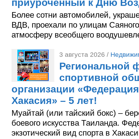
приуроченный к Дню Во
Более сотни автомобилей, украш
ВДВ, проехали по улицам Саяного
атмосферу всеобщего воодушевле
3 августа 2026 /
Недвижи
Региональной ф
спортивной об
организации «Федерация
Хакасия» – 5 лет!
Муайтай (или тайский бокс) – бер
боевого искусства Таиланда. Фед
экзотический вид спорта в Хакаси