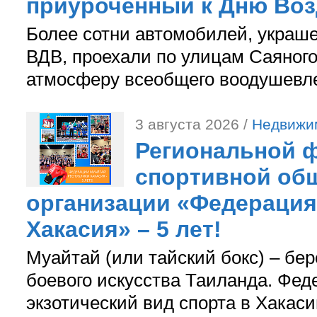
приуроченный к Дню Во
Более сотни автомобилей, украш
ВДВ, проехали по улицам Саяного
атмосферу всеобщего воодушевле
3 августа 2026 /
Недвижи
Региональной ф
спортивной об
организации «Федерация
Хакасия» – 5 лет!
Муайтай (или тайский бокс) – бер
боевого искусства Таиланда. Фед
экзотический вид спорта в Хакаси