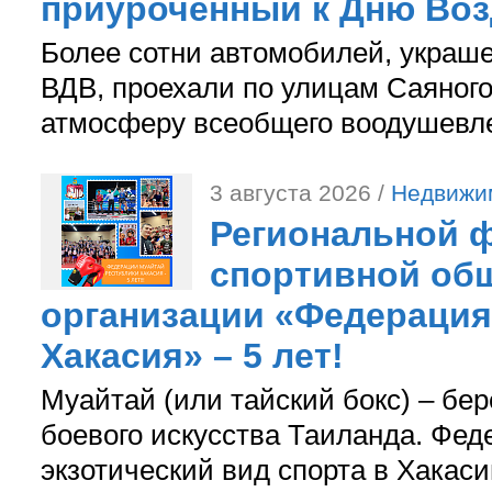
приуроченный к Дню Во
Более сотни автомобилей, украш
ВДВ, проехали по улицам Саяного
атмосферу всеобщего воодушевле
3 августа 2026 /
Недвижи
Региональной ф
спортивной об
организации «Федерация
Хакасия» – 5 лет!
Муайтай (или тайский бокс) – бер
боевого искусства Таиланда. Фед
экзотический вид спорта в Хакаси