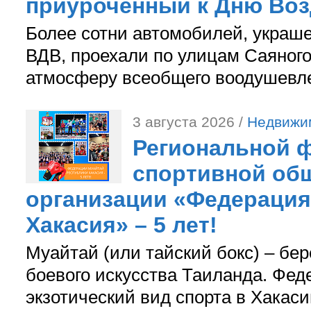
приуроченный к Дню Во
Более сотни автомобилей, украш
ВДВ, проехали по улицам Саяного
атмосферу всеобщего воодушевле
3 августа 2026 /
Недвижи
Региональной ф
спортивной об
организации «Федерация
Хакасия» – 5 лет!
Муайтай (или тайский бокс) – бер
боевого искусства Таиланда. Фед
экзотический вид спорта в Хакаси