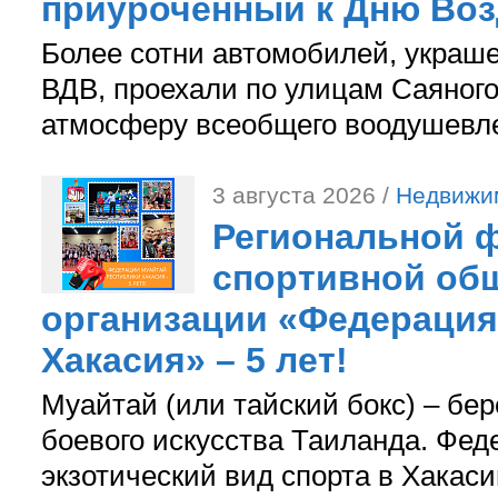
приуроченный к Дню Во
Более сотни автомобилей, украш
ВДВ, проехали по улицам Саяного
атмосферу всеобщего воодушевле
3 августа 2026 /
Недвижи
Региональной ф
спортивной об
организации «Федерация
Хакасия» – 5 лет!
Муайтай (или тайский бокс) – бер
боевого искусства Таиланда. Фед
экзотический вид спорта в Хакаси