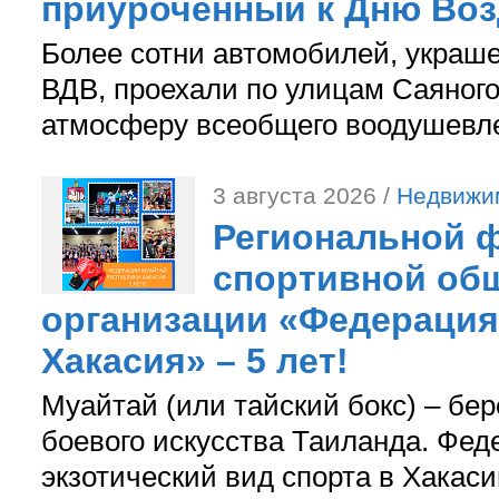
приуроченный к Дню Во
Более сотни автомобилей, украш
ВДВ, проехали по улицам Саяного
атмосферу всеобщего воодушевле
3 августа 2026 /
Недвижи
Региональной ф
спортивной об
организации «Федерация
Хакасия» – 5 лет!
Муайтай (или тайский бокс) – бер
боевого искусства Таиланда. Фед
экзотический вид спорта в Хакаси