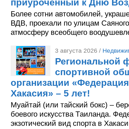
приуроченный к Дню Во
Более сотни автомобилей, украш
ВДВ, проехали по улицам Саяного
атмосферу всеобщего воодушевле
3 августа 2026 /
Недвижи
Региональной ф
спортивной об
организации «Федерация
Хакасия» – 5 лет!
Муайтай (или тайский бокс) – бер
боевого искусства Таиланда. Фед
экзотический вид спорта в Хакаси